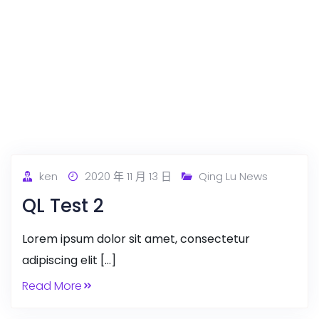
ken
2020 年 11 月 13 日
Qing Lu News
QL Test 2
Lorem ipsum dolor sit amet, consectetur
adipiscing elit […]
Read More