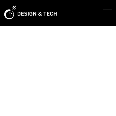
分類:
Qing Lu News
byRoss Design and Technology 羅斯科技設計
>
Qing
Lu News