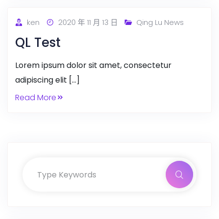
ken
2020 年 11 月 13 日
Qing Lu News
QL Test
Lorem ipsum dolor sit amet, consectetur
adipiscing elit […]
Read More